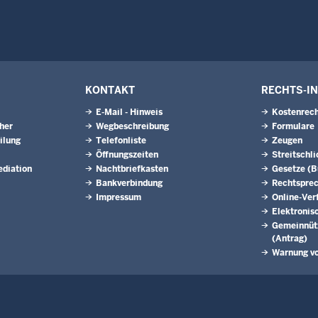
KONTAKT
RECHTS-I
E-Mail - Hinweis
Kostenrech
eher
Wegbeschreibung
Formulare
ilung
Telefonliste
Zeugen
Öffnungszeiten
Streitschl
ediation
Nachtbriefkasten
Gesetze (
Bankverbindung
Rechtspre
Impressum
Online-Ver
Elektronis
Gemeinnütz
(Antrag)
Warnung v