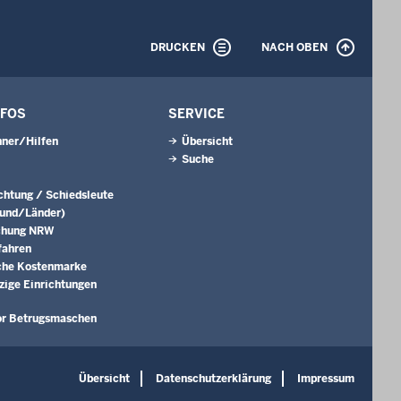
DRUCKEN
NACH OBEN
NFOS
SERVICE
ner/Hilfen
Übersicht
Suche
ichtung / Schiedsleute
Bund/Länder)
chung NRW
fahren
che Kostenmarke
ige Einrichtungen
or Betrugsmaschen
Übersicht
Datenschutzerklärung
Impressum