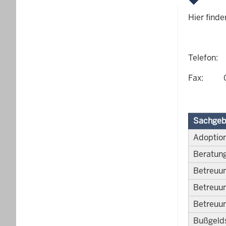
Hier finde
Telefon:
Fax: 05
Sachgeb
Adoptio
Beratung
Betreuun
Betreuun
Betreuun
Bußgeld