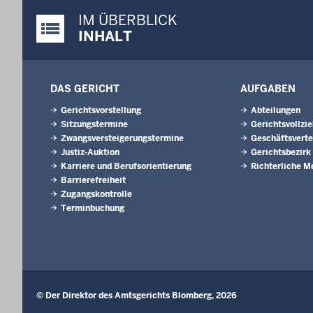
IM ÜBERBLICK
Justiz-Portal im Überblick:
INHALT
DAS GERICHT
AUFGABEN
Gerichtsvorstellung
Abteilungen
Sitzungstermine
Gerichtsvollzi
Zwangsversteigerungs­termine
Geschäftsverte
Justiz-Auktion
Gerichtsbezirk
Karriere und Berufsorientierung
Richterliche M
Barrierefreiheit
Zugangskontrolle
Terminbuchung
© Der Direktor des Amtsgerichts Blomberg, 2026