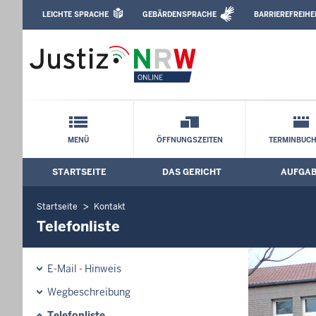
Direkt zum Inhalt
LEICHTE SPRACHE
GEBÄRDENSPRACHE
BARRIEREFREIHE
Leichte Sprache, Gebärdensprachenvideo u
Amtsgericht Blomberg: Telefonliste
Schnellnavigation mit Volltext-Suche
MENÜ
ÖFFNUNGSZEITEN
TERMINBUC
STARTSEITE
DAS GERICHT
AUFGA
Hauptmenü: Hauptnavigation
Startseite
Kontakt
Telefonliste
E-Mail - Hinweis
Wegbeschreibung
Telefonliste