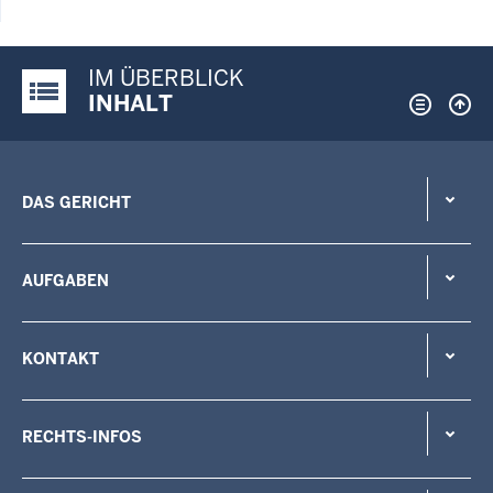
IM ÜBERBLICK
Justiz-Portal im Überblick:
INHALT
DAS GERICHT
AUFGABEN
KONTAKT
RECHTS-INFOS