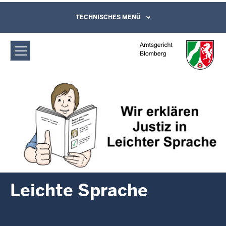
Direkt zum Inhalt
Amtsgericht Blomberg: Leichte
TECHNISCHES MENÜ
Leichte Sprache, Gebärdensprachenvideo
und Kontaktformular
Sprache
Leichte Sprache