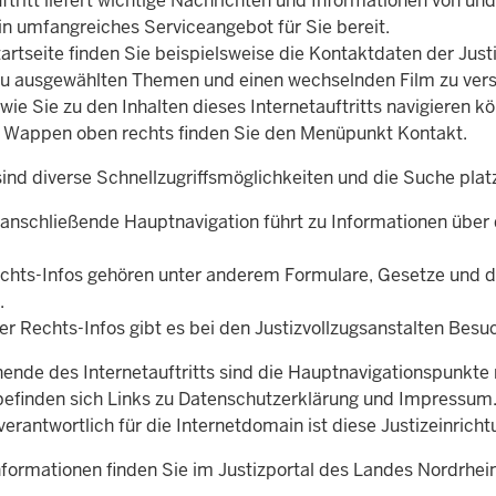
ftritt liefert wichtige Nachrichten und Informationen von u
in umfangreiches Serviceangebot für Sie bereit.
artseite finden Sie beispielsweise die Kontaktdaten der Just
zu ausgewählten Themen und einen wechselnden Film zu ver
 wie Sie zu den Inhalten dieses Internetauftritts navigieren k
Wappen oben rechts finden Sie den Menüpunkt Kontakt.
ind diverse Schnellzugriffsmöglichkeiten und die Suche platz
 anschließende Hauptnavigation führt zu Informationen über 
chts-Infos gehören unter anderem Formulare, Gesetze und 
.
er Rechts-Infos gibt es bei den Justizvollzugsanstalten Besu
nde des Internetauftritts sind die Hauptnavigationspunkte mi
befinden sich Links zu Datenschutzerklärung und Impressum
 verantwortlich für die Internetdomain ist diese Justizeinricht
nformationen finden Sie im Justizportal des Landes Nordrhe