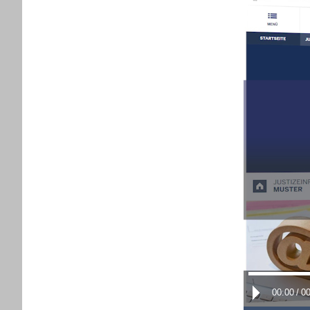
00:00
/
00