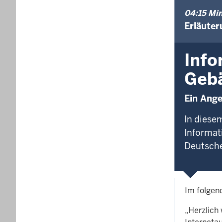
04:15 Min
Erläuter
Info
Geb
Ein Ange
In diese
Informati
Deutsche
Im folgen
„Herzlich 