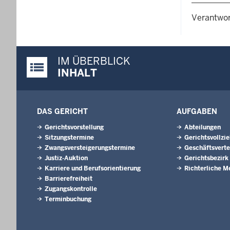
Verantwor
IM ÜBERBLICK
Justiz-Portal im Überblick:
INHALT
DAS GERICHT
AUFGABEN
Gerichtsvorstellung
Abteilungen
Sitzungstermine
Gerichtsvollzi
Zwangsversteigerungs­termine
Geschäftsverte
Justiz-Auktion
Gerichtsbezirk
Karriere und Berufsorientierung
Richterliche M
Barrierefreiheit
Zugangskontrolle
Terminbuchung