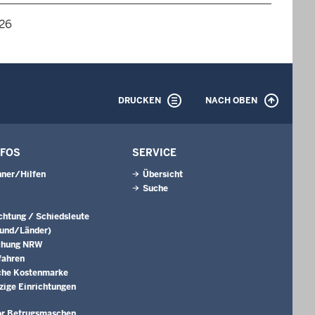
026
DRUCKEN
NACH OBEN
NFOS
SERVICE
ner/Hilfen
Übersicht
Suche
ichtung / Schiedsleute
Bund/Länder)
chung NRW
fahren
che Kostenmarke
ige Einrichtungen
or Betrugsmaschen