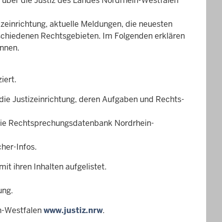
nd über die Justiz des Landes Nordrhein-Westfalen
izeinrichtung, aktuelle Meldungen, die neuesten
schiedenen Rechtsgebieten. Im Folgenden erklären
önnen.
iert.
die Justizeinrichtung, deren Aufgaben und Rechts-
die Rechtsprechungsdatenbank Nordrhein-
cher-Infos.
t ihren Inhalten aufgelistet.
.
ung.
in-Westfalen
www.justiz.nrw
.