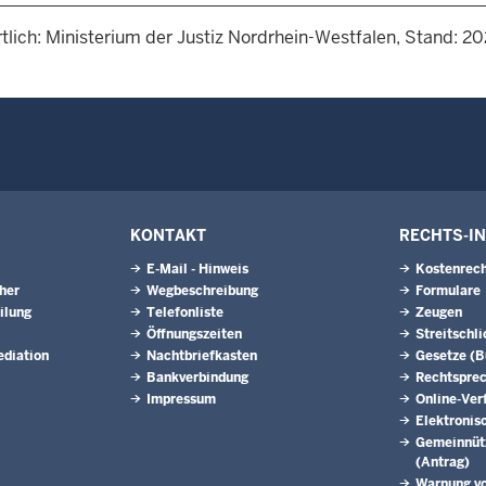
tlich: Ministerium der Justiz Nordrhein-Westfalen, Stand: 2
KONTAKT
RECHTS-I
E-Mail - Hinweis
Kostenrech
eher
Wegbeschreibung
Formulare
ilung
Telefonliste
Zeugen
Öffnungszeiten
Streitschl
ediation
Nachtbriefkasten
Gesetze (
Bankverbindung
Rechtspre
Impressum
Online-Ver
Elektronis
Gemeinnütz
(Antrag)
Warnung v