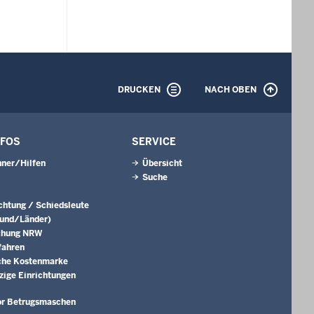
DRUCKEN
NACH OBEN
NFOS
SERVICE
ner/Hilfen
Übersicht
Suche
ichtung / Schiedsleute
Bund/Länder)
chung NRW
fahren
che Kostenmarke
ige Einrichtungen
or Betrugsmaschen