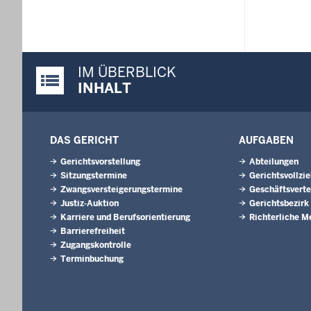
IM ÜBERBLICK
Justiz-Portal im Überblick:
INHALT
DAS GERICHT
AUFGABEN
Gerichtsvorstellung
Abteilungen
Sitzungstermine
Gerichtsvollzi
Zwangsversteigerungs­termine
Geschäftsverte
Justiz-Auktion
Gerichtsbezirk
Karriere und Berufsorientierung
Richterliche M
Barrierefreiheit
Zugangskontrolle
Terminbuchung