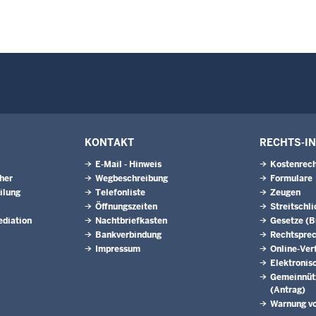
KONTAKT
RECHTS-I
E-Mail - Hinweis
Kostenrech
eher
Wegbeschreibung
Formulare
ilung
Telefonliste
Zeugen
Öffnungszeiten
Streitschl
ediation
Nachtbriefkasten
Gesetze (
Bankverbindung
Rechtspre
Impressum
Online-Ver
Elektronis
Gemeinnütz
(Antrag)
Warnung v