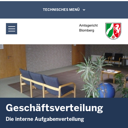
Direkt zum Inhalt
Amtsgericht Blomberg:
TECHNISCHES MENÜ
Leichte Sprache, Gebärdensprachenvideo
und Kontaktformular
Geschäftsverteilung
Geschäftsverteilung
Die interne Aufgabenverteilung